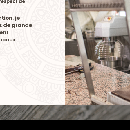
 respect de
ion, je
es de grande
vent
ocaux.