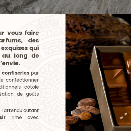
r vous faire
arfums, des
 exquises qui
t au long de
l’envie.
s
confiseries
par
 de confectionner
tionnels côtoie
éation de goûts
 l’attendu autant
sir
rime avec