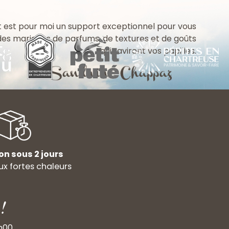
 est pour moi un support exceptionnel pour vous
 des mariages de parfums, de textures et de goûts
qui raviront vos papilles.
on sous 2 jours
x fortes chaleurs
!
9h00