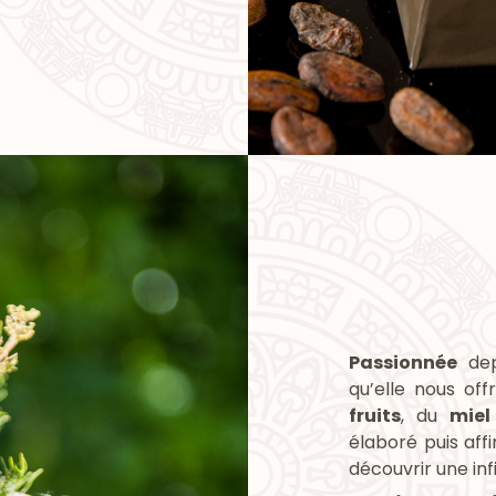
Passionnée
dep
qu’elle nous off
fruits
, du
miel
élaboré puis aff
découvrir une inf