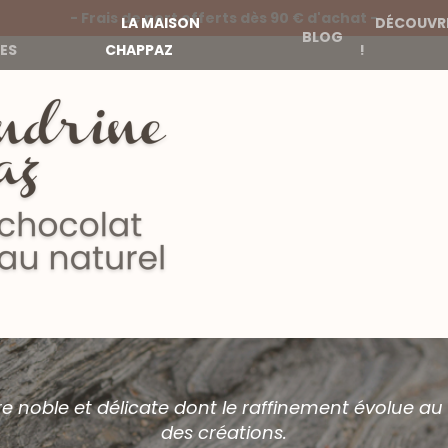
- Frais de port offerts dès 90 € d'achat -
LA MAISON
DÉCOUVRE
BLOG
ES
CHAPPAZ
!
 noble et délicate dont le raffinement évolue au f
des créations.