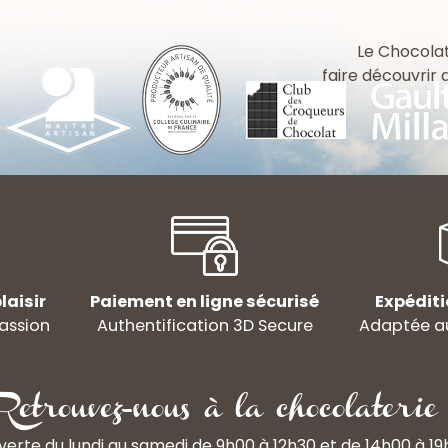
Le Chocolat
faire découvrir
laisir
Paiement en ligne sécurisé
Expéditi
assion
Authentification 3D Secure
Adaptée au
Retrouvez-nous à la chocolaterie 
erte du lundi au samedi de 9h00 à 12h30 et de 14h00 à 1