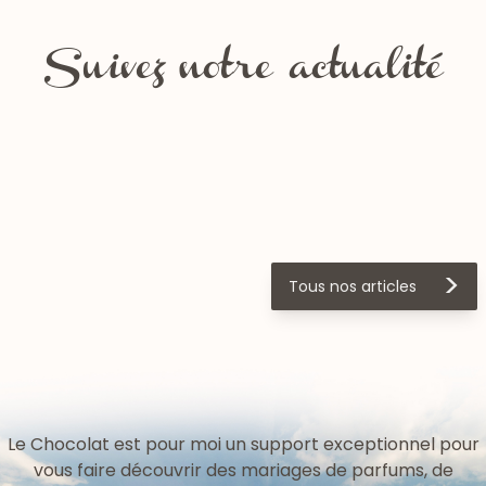
Comment conserver ses
Suivez notre actualité
chocolats en été ?
🎥 Les coulisses de la
Sans gluten, sans lactose,
collection de Pâques
vegan… mais toujours
autant de plaisir !
>
Tous nos articles
Le Chocolat est pour moi un support exceptionnel pour
vous faire découvrir des mariages de parfums, de