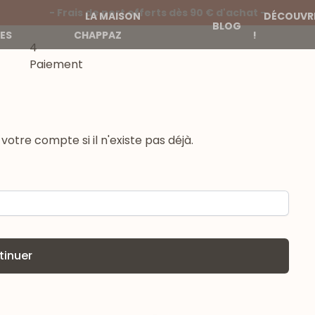
- Frais de port offerts dès 90 € d'achat -
LA MAISON
DÉCOUVRE
BLOG
ES
CHAPPAZ
!
4
Paiement
otre compte si il n'existe pas déjà.