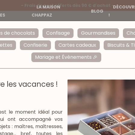
- Frais de port offerts dès 90 € d'achat -
LA MAISON
DÉCOUVRE
BLOG
ES
CHAPPAZ
!
ts de chocolats
Confisage
Gourmandises
Cha
ettes
Confiserie
Cartes cadeaux
Biscuits & T
Mariage et Évènements 🎉
ve les vacances !
C’est le moment idéal pour
 qui ont accompagné vos
ets : maîtres, maîtresses,
stage… bref, toutes les