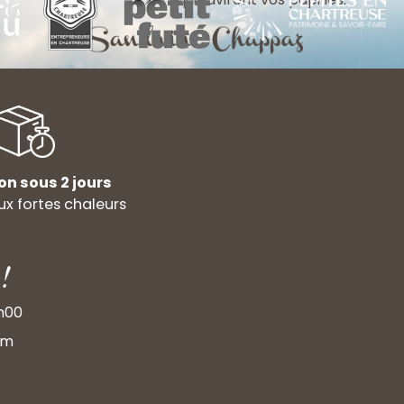
on sous 2 jours
x fortes chaleurs
!
9h00
om