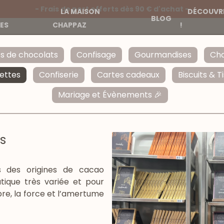
- Frais de port offerts dès 90 € d'achat -
LA MAISON
DÉCOUVRE
BLOG
ES
CHAPPAZ
!
ts de chocolats
Confisage
Gourmandises
Cha
ettes
Confiserie
Cartes cadeaux
Biscuits & T
Mariage et Évènements 🎉
s
s des origines de cacao
tique très variée et pour
ibre, la force et l’amertume