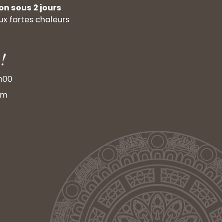
on sous 2 jours
x fortes chaleurs
!
9h00
om