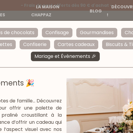
- Frais de port offerts dès 90 € d'achat -
LA MAISON
DÉCOUVRE
BLOG
ES
CHAPPAZ
!
ts de chocolats
Confisage
Gourmandises
Cha
ettes
Confiserie
Cartes cadeaux
Biscuits & T
Mariage et Évènements 🎉
ements 🎉
tes de famille... Découvrez
ur offrir une palette de
praliné croustillant à la
nce d’offrir un cadeau qui
e l’aspect visuel avec nos