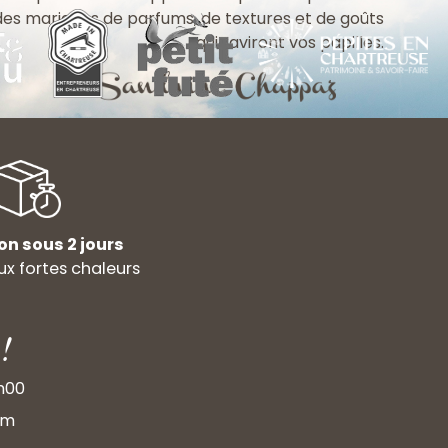
 des mariages de parfums, de textures et de goûts
qui raviront vos papilles.
on sous 2 jours
x fortes chaleurs
!
9h00
om