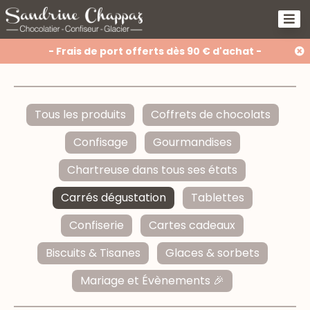
- Frais de port offerts dès 90 € d'achat -
Tous les produits
Coffrets de chocolats
Confisage
Gourmandises
Chartreuse dans tous ses états
Carrés dégustation
Tablettes
Confiserie
Cartes cadeaux
Biscuits & Tisanes
Glaces & sorbets
Mariage et Évènements 🎉