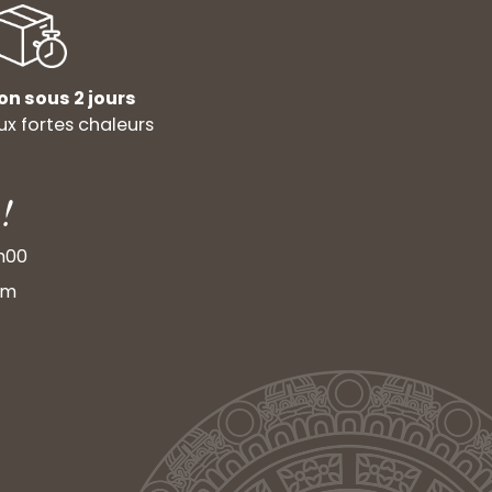
on sous 2 jours
x fortes chaleurs
!
9h00
om