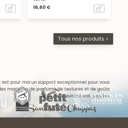
16,60 €
Tous nos produits >
 est pour moi un support exceptionnel pour vous
 des mariages de parfums, de textures et de goûts
qui raviront vos papilles.