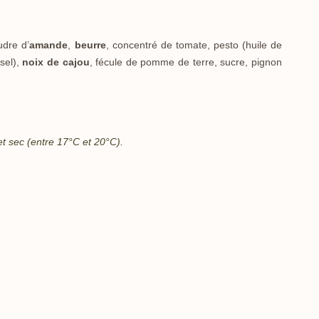
udre d’
amande
,
beurre
, concentré de tomate, pesto (huile de
 sel),
noix de cajou
, fécule de pomme de terre, sucre, pignon
et sec
(entre 17°C et 20°C).