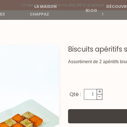
- Frais de port offerts dès 90 € d'achat -
LA MAISON
DÉCOUVRE
BLOG
ES
CHAPPAZ
!
Biscuits apéritifs 
Assortiment de 2 apéritifs bisc
+
Qté :
-