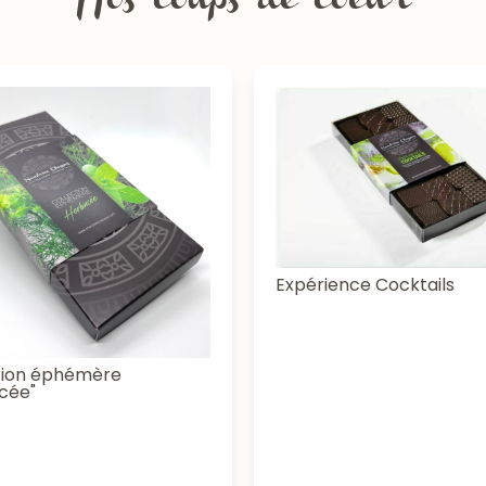
Nos coups de coeur
Expérience Cocktails
tion éphémère
cée"