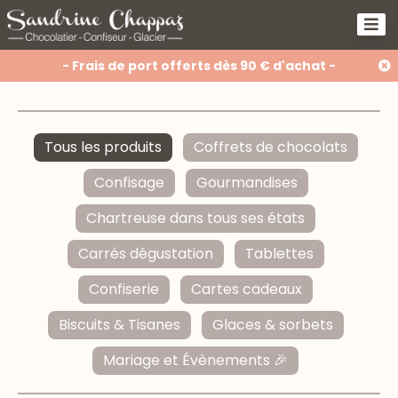
- Frais de port offerts dès 90 € d'achat -
Tous les produits
Coffrets de chocolats
Confisage
Gourmandises
Chartreuse dans tous ses états
Carrés dégustation
Tablettes
Confiserie
Cartes cadeaux
Biscuits & Tisanes
Glaces & sorbets
Mariage et Évènements 🎉