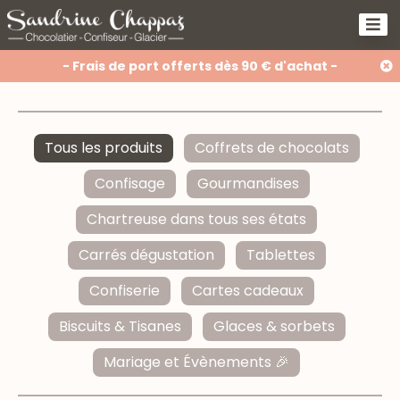
- Frais de port offerts dès 90 € d'achat -
Tous les produits
Coffrets de chocolats
Confisage
Gourmandises
Chartreuse dans tous ses états
Carrés dégustation
Tablettes
Confiserie
Cartes cadeaux
Biscuits & Tisanes
Glaces & sorbets
Mariage et Évènements 🎉