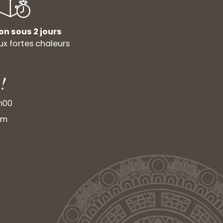
on sous 2 jours
x fortes chaleurs
!
9h00
om