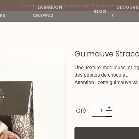
- Frais de port offerts dès 90 € d'achat -
LA MAISON
DÉCOUVRE
BLOG
ES
CHAPPAZ
!
Guimauve Stracci
Une texture moelleuse et ag
des pépites de chocolat.
Attention : cette guimauve va v
+
Qté :
-