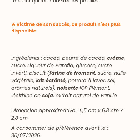
fondant qui fait chavirer les papilles.
🔥 Victime de son succès, ce produit n'est plus
disponible.
Ingrédients : cacao, beurre de cacao,
crème
,
sucre, Liqueur de Ratafia, glucose, sucre
inverti, biscuit (
farine de froment
, sucre, huile
végétale, l
ait écrémé
, poudre à lever, sel,
arômes naturels),
noisette
IGP Piémont,
lécithine de
soja
, extrait naturel de vanille.
Dimension approximative : 11,5 cm x 6,8 cm x
2,8 cm.
A consommer de préférence avant le :
30/07/2026.