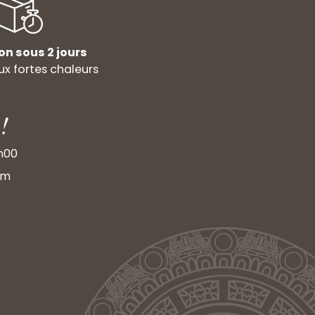
on sous 2 jours
x fortes chaleurs
!
9h00
om