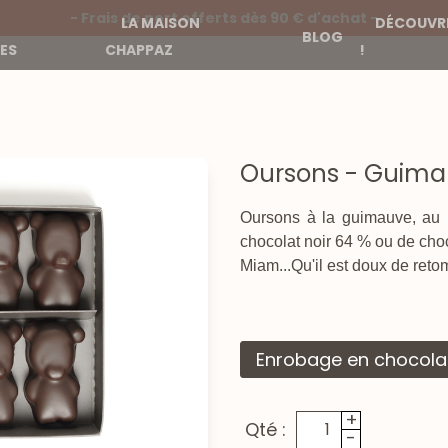
- Frais de port offerts dès 90 € d'achat -
LA MAISON
DÉCOUVRE
BLOG
ES
CHAPPAZ
!
Oursons - Guimau
Oursons à la guimauve, au 
chocolat noir 64 % ou de cho
Miam...Qu'il est doux de reto
Enrobage en chocola
+
Qté :
-