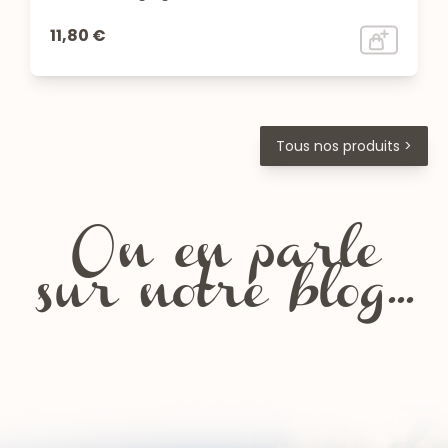
11,80 €
Tous nos produits >
On en parle
sur notre blog...
Les fêtes de la Chartreuse