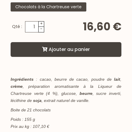
Chocolats à la Chartreuse verte
16,60 €
+
Qté :
-
Ajouter au panier
Ingrédients
: cacao, beurre de cacao, poudre de
lait
,
crème
, préparation aromatisante à la Liqueur de
Chartreuse verte (4 %), glucose,
beurre
, sucre inverti,
lécithine de
soja
, extrait naturel de vanille.
Boite de 21 chocolats
Poids : 155 g
Prix au kg : 107,10 €