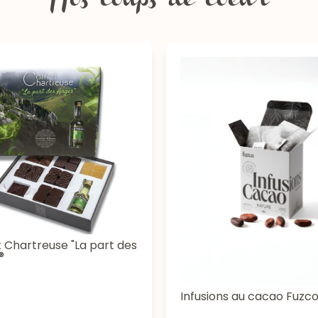
Nos coups de coeur
t Chartreuse "La part des
®
Infusions au cacao Fuzc