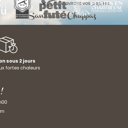
qui raviront vos papilles.
on sous 2 jours
x fortes chaleurs
!
9h00
om