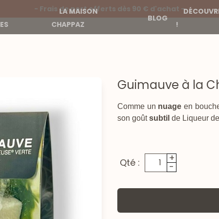
- Frais de port offerts dès 90 € d'achat -
LA MAISON
DÉCOUVRE
BLOG
ES
CHAPPAZ
!
Guimauve à la Ch
Comme un
nuage
en bouche
son goût
subtil
de Liqueur d
+
Qté :
-