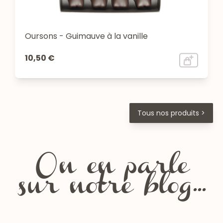
Oursons - Guimauve à la vanille
10,50 €
Tous nos produits >
On en parle
sur notre blog...
Les fêtes de la Chartreuse