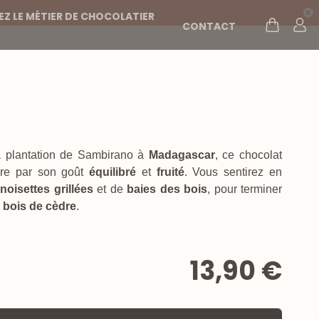
Z LE MÉTIER DE CHOCOLATIER
CONTACT
a plantation de Sambirano à
Madagascar
, ce chocolat
dre par son goût
équilibré
et
fruité
. Vous sentirez en
e
noisettes
grillées
et de
baies des bois
, pour terminer
e
bois de cèdre
.
13,90 €