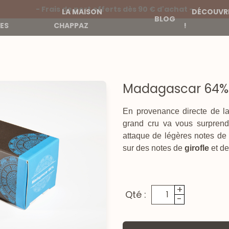
- Frais de port offerts dès 90 € d'achat -
LA MAISON
DÉCOUVRE
BLOG
ES
CHAPPAZ
!
Madagascar 64%
En provenance directe de l
grand cru va vous surpren
attaque de légères notes d
sur des notes de
girofle
et d
+
Qté :
-