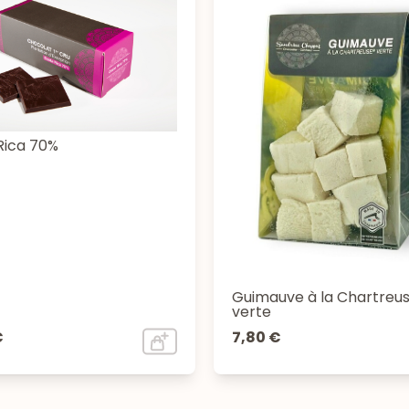
Rica 70%
Guimauve à la Chartreu
verte
€
7,80 €