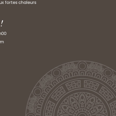
x fortes chaleurs
!
9h00
om