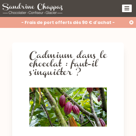
- Frais de port offerts dès 90 € d'achat -
Cadmium dans le
chocolat : faut-il
s’inquiéter ?