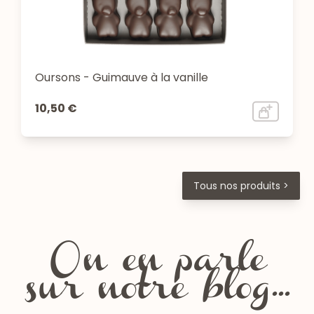
Oursons - Guimauve à la vanille
10,50 €
Tous nos produits >
On en parle
sur notre blog...
Les fêtes de la Chartreuse