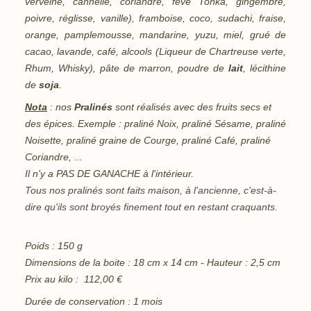
verveine, cannelle, coriandre, fève Tonka, gingembre,
poivre, réglisse, vanille), framboise, coco, sudachi, fraise,
orange, pamplemousse, mandarine, yuzu, miel, grué de
cacao, lavande, café, alcools (Liqueur de Chartreuse verte,
Rhum, Whisky), pâte de marron, poudre de
lait
, lécithine
de
soja
.
Nota
: nos
Pralinés
sont réalisés avec des fruits secs et
des épices. Exemple : praliné Noix, praliné Sésame, praliné
Noisette, praliné graine de Courge, praliné Café, praliné
Coriandre, ...
Il n'y a PAS DE GANACHE à l'intérieur.
Tous nos pralinés sont faits maison, à l'ancienne, c'est-à-
dire qu'ils sont broyés finement tout en restant craquants.
Poids : 150 g
Dimensions de la boite : 18 cm x 14 cm - Hauteur : 2,5 cm
Prix au kilo : 112,00 €
Durée de conservation : 1 mois