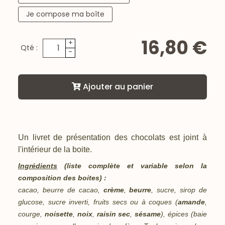
Je compose ma boîte
16,80 €
+
Qté :
-
Ajouter au panier
Un livret de présentation des chocolats est joint à
l'intérieur de la boite.
Ingrédients
(liste complète et variable selon la
composition des boites) :
cacao, beurre de cacao,
crème
,
beurre
, sucre, sirop de
glucose, sucre inverti, fruits secs ou à coques (
amande
,
courge,
noisette
,
noix
,
raisin sec
,
sésame
), épices (baie