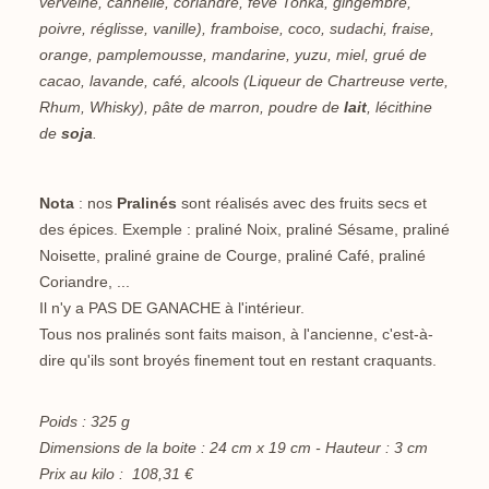
verveine, cannelle, coriandre, fève Tonka, gingembre,
poivre, réglisse, vanille), framboise, coco, sudachi, fraise,
orange, pamplemousse, mandarine, yuzu, miel, grué de
cacao, lavande, café, alcools (Liqueur de Chartreuse verte,
Rhum, Whisky), pâte de marron, poudre de
lait
, lécithine
de
soja
.
Nota
: nos
Pralinés
sont réalisés avec des fruits secs et
des épices. Exemple : praliné Noix, praliné Sésame, praliné
Noisette, praliné graine de Courge, praliné Café, praliné
Coriandre, ...
Il n'y a PAS DE GANACHE à l'intérieur.
Tous nos pralinés sont faits maison, à l'ancienne, c'est-à-
dire qu'ils sont broyés finement tout en restant craquants.
Poids : 325 g
Dimensions de la boite : 24 cm x 19 cm - Hauteur : 3 cm
Prix au kilo : 108,31 €