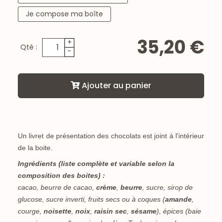
Je compose ma boîte
35,20 €
+
Qté :
-
Ajouter au panier
Un livret de présentation des chocolats est joint à l'intérieur
de la boite.
Ingrédients (liste complète et variable selon la
composition des boites) :
cacao, beurre de cacao,
crème
,
beurre
, sucre, sirop de
glucose, sucre inverti, fruits secs ou à coques (
amande
,
courge,
noisette
,
noix
,
raisin sec
,
sésame
), épices (baie