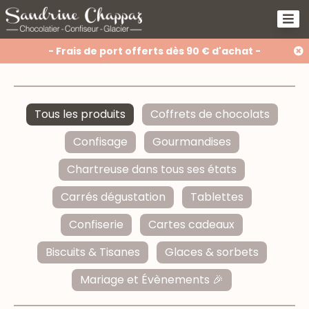
- Frais de port offerts dès 90 € d'achat -
Tous les produits
Coffrets de chocolats
Confisage
Gourmandises
Chartreuse dans tous ses états
Carrés dégustation
Tablettes
Confiserie
Cartes cadeaux
Biscuits & Tisanes
Glaces & sorbets
Mariage et Évènements 🎉